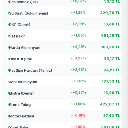
+0,87%
56,12 TL
Paslanmaz Çelik
+1,25%
320,78 TL
Su Saati (Sökülmemiş)
+2,99%
19,48 TL
DKP (Demir)
+1,69%
651,25 TL
Saf Bakır
+2,29%
169,29 TL
Hurda Alüminyum
-0,27%
83,17 TL
Olta Kurşunu
+2,63%
24,61 TL
Pet Şişe Hurdası (Temiz)
+0,61%
137,93 TL
Jant Alüminyum
+0,87%
15,98 TL
Ekstra (Demir)
+1,59%
422,07 TL
Bronz Talaşı
-0,18%
37,40 TL
Motor Hurdası
-1,00%
591,98 TL
Yanık Bakır