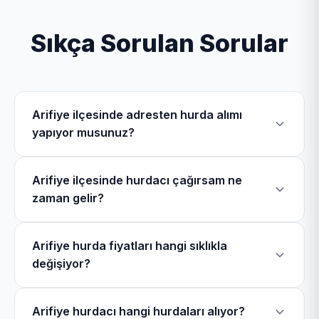
Sıkça Sorulan Sorular
Arifiye ilçesinde adresten hurda alımı
yapıyor musunuz?
Evet, Arifiye Hurdacı olarak Arifiye ilçesinde Hacıköy
Arifiye ilçesinde hurdacı çağırsam ne
Mahallesi, Karaaptiler Mahallesi, Kumbaşı Mahallesi,
zaman gelir?
Neviye Mahallesi dahil olmak üzere toplam 24
mahallede mobil ekiplerimizle hurdacılık hizmeti
Arifiye bölgesinde hurdacı telefonu üzerinden bizi
veriyoruz.
Arifiye hurda fiyatları hangi sıklıkla
arayarak hurdacı çağırdığınızda 44 dakika içerisinde
değişiyor?
bulunduğunuz konuma geliyoruz.
Arifiye hurda fiyatları LME (Londra Metal Borsası)
Arifiye hurdacı hangi hurdaları alıyor?
verilerine göre günlük olarak değişmektedir. En son