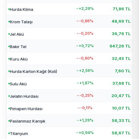
+2,29%
71,86 TL
Hurda Klima
-0,86%
48,69 TL
Krom Talaşı
-0,20%
36,76 TL
Jel Akü
+0,72%
647,26 TL
Bakır Tel
-0,80%
32,45 TL
Kuru Akü
+2,59%
7,60 TL
Hurda Karton Kağıt (Koli)
+1,87%
37,68 TL
Sulu Akü
-0,25%
20,47 TL
Jelatin Hurdası
-0,11%
10,07 TL
Pimapen Hurdası
+1,29%
58,33 TL
Paslanmaz Karışık
+0,94%
58,67 TL
Titanyum