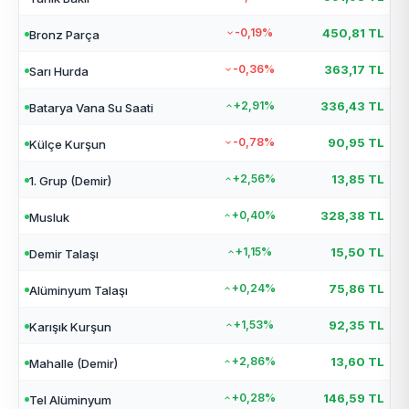
-0,19%
450,81 TL
Bronz Parça
-0,36%
363,17 TL
Sarı Hurda
+2,91%
336,43 TL
Batarya Vana Su Saati
-0,78%
90,95 TL
Külçe Kurşun
+2,56%
13,85 TL
1. Grup (Demir)
+0,40%
328,38 TL
Musluk
+1,15%
15,50 TL
Demir Talaşı
+0,24%
75,86 TL
Alüminyum Talaşı
+1,53%
92,35 TL
Karışık Kurşun
+2,86%
13,60 TL
Mahalle (Demir)
+0,28%
146,59 TL
Tel Alüminyum