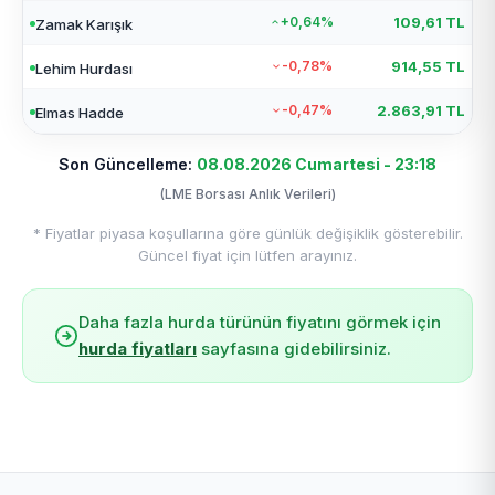
+0,64%
109,61 TL
Zamak Karışık
-0,78%
914,55 TL
Lehim Hurdası
-0,47%
2.863,91 TL
Elmas Hadde
Son Güncelleme:
08.08.2026 Cumartesi - 23:18
(LME Borsası Anlık Verileri)
* Fiyatlar piyasa koşullarına göre günlük değişiklik gösterebilir.
Güncel fiyat için lütfen arayınız.
Daha fazla hurda türünün fiyatını görmek için
hurda fiyatları
sayfasına gidebilirsiniz.